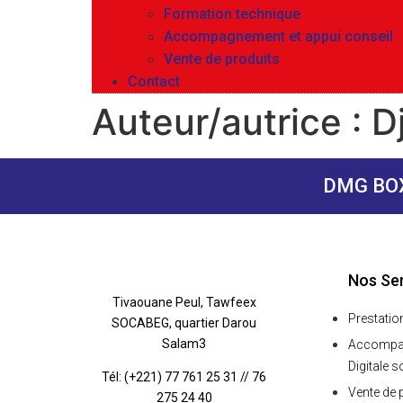
Formation technique
Accompagnement et appui conseil
Vente de produits
Contact
Auteur/autrice :
D
DMG BOX
Nos Se
Tivaouane Peul, Tawfeex
Prestatio
SOCABEG, quartier Darou
Salam3
Accompag
Digitale s
Tél: (+221) 77 761 25 31 // 76
Vente de 
275 24 40