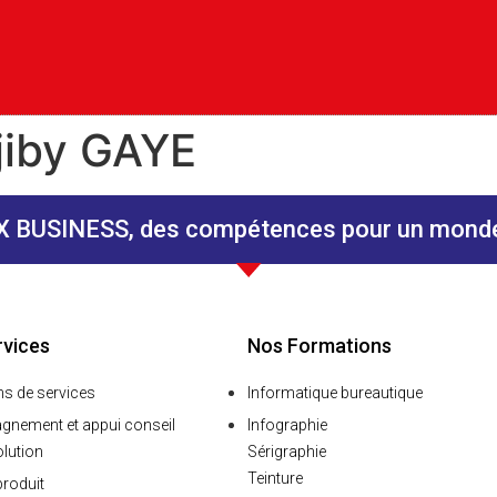
jiby GAYE
 BUSINESS, des compétences pour un monde 
rvices
Nos Formations
ns de services
Informatique bureautique
nement et appui conseil
Infographie
olution
Sérigraphie
Teinture
produit