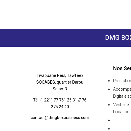
DMG BOX
Nos Se
Tivaouane Peul, Tawfeex
Prestatio
SOCABEG, quartier Darou
Salam3
Accompag
Digitale s
Tél: (+221) 77 761 25 31 // 76
Vente de 
275 24 40
Location 
contact@dmgboxbusiness.com