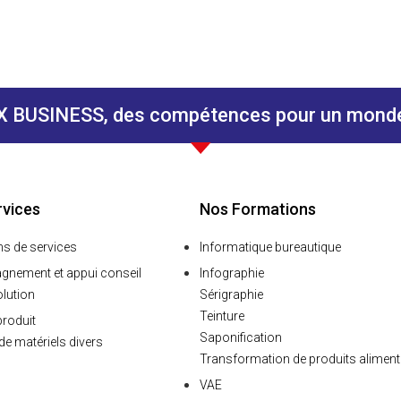
 BUSINESS, des compétences pour un monde 
rvices
Nos Formations
ns de services
Informatique bureautique
nement et appui conseil
Infographie
olution
Sérigraphie
Teinture
produit
Saponification
de matériels divers
Transformation de produits aliment
VAE